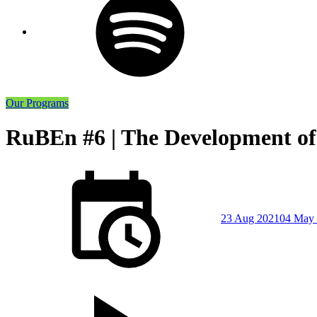
Our Programs
RuBEn #6 | The Development o
Posted
on
23 Aug 2021
04 May