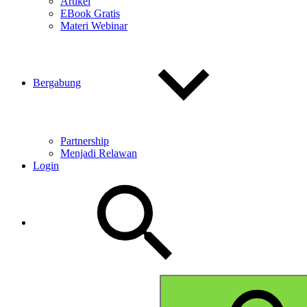
Artikel
EBook Gratis
Materi Webinar
Bergabung
Partnership
Menjadi Relawan
Login
Search
Search
for: