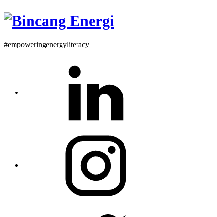
#empoweringenergyliteracy
Linkedin
Instagram
Twitter
Profile