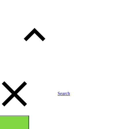
Toggle
child
menu
Search