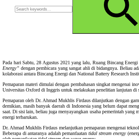
Pada hari Sabtu, 28 Agustus 2021 yang lalu, Ruang Bincang Energi 
Energy”
dengan pembicara yang sangat ahli di bidangnya. Beliau a
kolaborasi antara Bincang Energi dan National Battery Research Ins
Pemaparan materi dimulai dengan pembahasan singkat mengenai inov
Universitas Oxford di Inggris untuk melakukan penelitian lanjutan di
Pemaparan oleh Dr. Ahmad Mukhlis Firdaus dilanjutkan dengan gamba
demikian, masih banyak daerah di Indonesia yang belum dapat mengak
saat. Di sisi lain, beliau juga menyayangkan usaha pemerintah yang m
energi terbarukan.
Dr. Ahmad Mukhlis Firdaus melanjutkan pemaparan mengenai teknolo
Beberapa di antaranya adalah pemanfaatan
tidal stream energy
(ener
oleh pemanfaatan
tidal stream
dan
wave energy
.