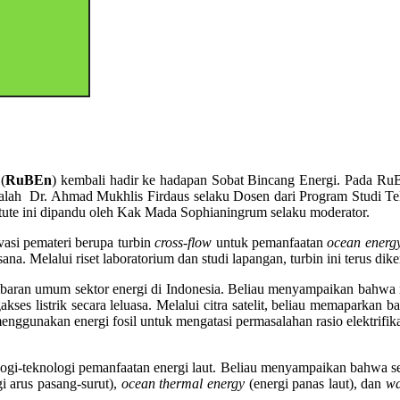
(
RuBEn
) kembali hadir ke hadapan Sobat Bincang Energi. Pada Ru
dalah Dr. Ahmad Mukhlis Firdaus selaku Dosen dari Program Studi Te
titute ini dipandu oleh Kak Mada Sophianingrum selaku moderator.
asi pemateri berupa turbin
cross-flow
untuk pemanfaatan
ocean energ
 sana. Melalui riset laboratorium dan studi lapangan, turbin ini terus 
ran umum sektor energi di Indonesia. Beliau menyampaikan bahwa ras
ses listrik secara leluasa. Melalui citra satelit, beliau memaparkan 
enggunakan energi fosil untuk mengatasi permasalahan rasio elektrifikas
gi-teknologi pemanfaatan energi laut. Beliau menyampaikan bahwa se
gi arus pasang-surut),
ocean thermal energy
(energi panas laut), dan
wa