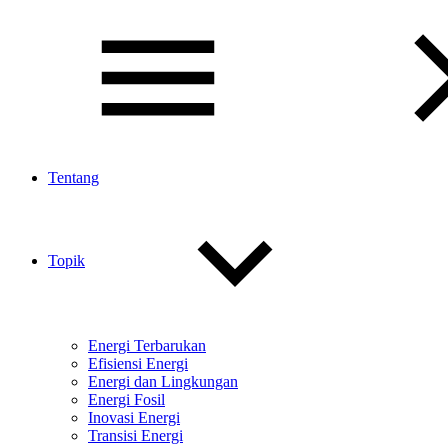
Tentang
Topik
Energi Terbarukan
Efisiensi Energi
Energi dan Lingkungan
Energi Fosil
Inovasi Energi
Transisi Energi