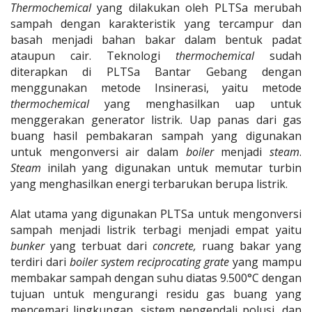
Thermochemical
yang dilakukan oleh PLTSa merubah
sampah dengan karakteristik yang tercampur dan
basah menjadi bahan bakar dalam bentuk padat
ataupun cair. Teknologi
thermochemical
sudah
diterapkan di PLTSa Bantar Gebang dengan
menggunakan metode Insinerasi, yaitu metode
thermochemical
yang menghasilkan uap untuk
menggerakan generator listrik. Uap panas dari gas
buang hasil pembakaran sampah yang digunakan
untuk mengonversi air dalam
boiler
menjadi
steam
.
Steam
inilah yang digunakan untuk memutar turbin
yang menghasilkan energi terbarukan berupa listrik.
Alat utama yang digunakan PLTSa untuk mengonversi
sampah menjadi listrik terbagi menjadi empat yaitu
bunker
yang terbuat dari
concrete,
ruang bakar yang
terdiri dari
boiler system reciprocating grate
yang mampu
membakar sampah dengan suhu diatas 9.500
°
C
dengan
tujuan untuk mengurangi residu gas buang yang
mencemari lingkungan, sistem pengendali polusi, dan