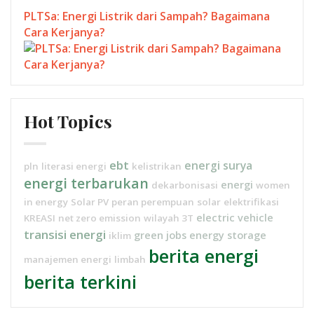
PLTSa: Energi Listrik dari Sampah? Bagaimana
Cara Kerjanya?
Hot Topics
ebt
energi surya
pln
literasi energi
kelistrikan
energi terbarukan
energi
dekarbonisasi
women
in energy
Solar PV
peran perempuan
solar
elektrifikasi
electric vehicle
KREASI
net zero emission
wilayah 3T
transisi energi
green jobs
energy storage
iklim
berita energi
manajemen energi
limbah
berita terkini