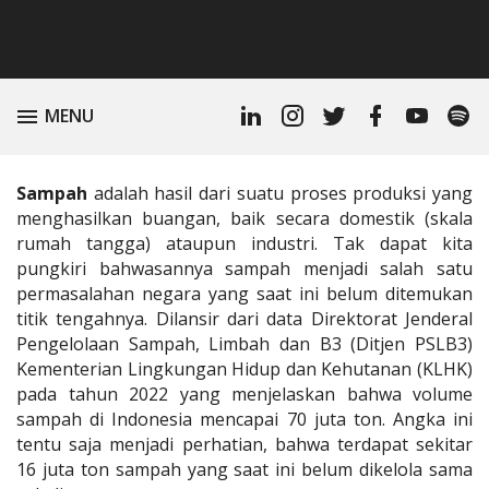
IN:
Linkedin
Instagram
Twitter
Facebook
Youtube
Spoti
TOGGLE
MENU
Profile
Podc
Sampah
adalah hasil dari suatu proses produksi yang
menghasilkan buangan, baik secara domestik (skala
rumah tangga) ataupun industri. Tak dapat kita
pungkiri bahwasannya sampah menjadi salah satu
permasalahan negara yang saat ini belum ditemukan
titik tengahnya. Dilansir dari
data Direktorat Jenderal
Pengelolaan Sampah, Limbah dan B3 (Ditjen PSLB3)
Kementerian Lingkungan Hidup dan Kehutanan (KLHK)
pada tahun 2022
yang menjelaskan bahwa volume
sampah di Indonesia mencapai 70 juta ton. Angka ini
tentu saja menjadi perhatian, bahwa terdapat sekitar
16 juta ton sampah yang saat ini belum dikelola sama