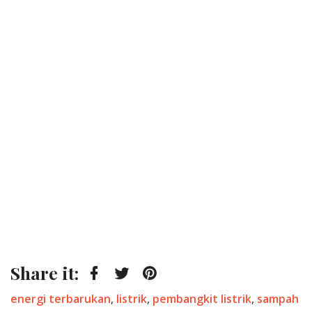
Share it:
Facebook
Twitter
Pinterest
Tagged:
energi terbarukan
,
listrik
,
pembangkit listrik
,
sampah