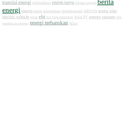
berita
transisi energi
energi surya
elektrifikasi
literasi energi
energi
energi
green jobs
peran perempuan
dekarbonisasi
KREASI
ebt
electric vehicle
energy storage
solar
net zero emission
Solar PV
pln
energi terbarukan
women in energy
iklim