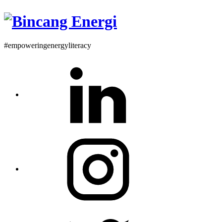
#empoweringenergyliteracy
Linkedin
Instagram
Twitter
Profile