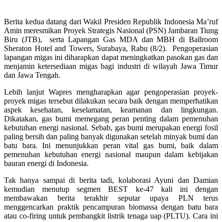
Berita kedua datang dari Wakil Presiden Republik Indonesia Ma’ruf
Amin meresmikan Proyek Strategis Nasional (PSN) Jambaran Tiung
Biru (JTB), serta Lapangan Gas MDA dan MBH di Ballroom
Sheraton Hotel and Towers, Surabaya, Rabu (8/2). Pengoperasian
lapangan migas ini diharapkan dapat meningkatkan pasokan gas dan
menjamin ketersediaan migas bagi industri di wilayah Jawa Timur
dan Jawa Tengah.
Lebih lanjut Wapres mengharapkan agar pengoperasian proyek-
proyek migas tersebut dilakukan secara baik dengan memperhatikan
aspek kesehatan, keselamatan, keamanan dan lingkungan.
Dikatakan, gas bumi memegang peran penting dalam pemenuhan
kebutuhan energi nasional. Sebab, gas bumi merupakan energi fosil
paling bersih dan paling banyak digunakan setelah minyak bumi dan
batu bara. Ini menunjukkan peran vital gas bumi, baik dalam
pemenuhan kebutuhan energi nasional maupun dalam kebijakan
bauran energi di Indonesia.
Tak hanya sampai di berita tadi, kolaborasi Ayuni dan Damian
kemudian menutup segmen BEST ke-47 kali ini dengan
membawakan berita terakhir seputar upaya PLN terus
menggencarkan praktik pencampuran biomassa dengan batu bara
atau co-firing untuk pembangkit listrik tenaga uap (PLTU). Cara ini