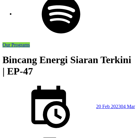
Our Programs
Bincang Energi Siaran Terkini
| EP-47
Posted
on
20 Feb 2023
04 Mar
Posted
in: