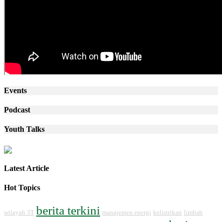
Events
Podcast
Youth Talks
Latest Article
Hot Topics
berita terkini
wilayah 3T
manajemen energi
kelistrikan
limbah