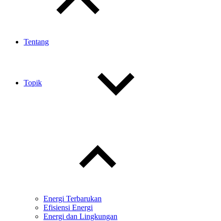
Tentang
Topik
Toggle
child
menu
Energi Terbarukan
Efisiensi Energi
Energi dan Lingkungan