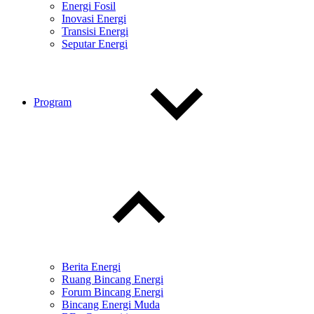
Energi Fosil
Inovasi Energi
Transisi Energi
Seputar Energi
Program
Toggle
child
menu
Berita Energi
Ruang Bincang Energi
Forum Bincang Energi
Bincang Energi Muda