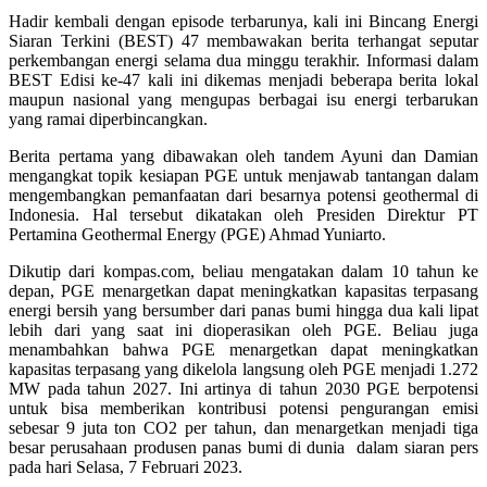
Hadir kembali dengan episode terbarunya, kali ini Bincang Energi
Siaran Terkini (BEST) 47 membawakan berita terhangat seputar
perkembangan energi selama dua minggu terakhir. Informasi dalam
BEST Edisi ke-47 kali ini dikemas menjadi beberapa berita lokal
maupun nasional yang mengupas berbagai isu energi terbarukan
yang ramai diperbincangkan.
Berita pertama yang dibawakan oleh tandem Ayuni dan Damian
mengangkat topik kesiapan PGE untuk menjawab tantangan dalam
mengembangkan pemanfaatan dari besarnya potensi geothermal di
Indonesia. Hal tersebut dikatakan oleh Presiden Direktur PT
Pertamina Geothermal Energy (PGE) Ahmad Yuniarto.
Dikutip dari kompas.com, beliau mengatakan dalam 10 tahun ke
depan, PGE menargetkan dapat meningkatkan kapasitas terpasang
energi bersih yang bersumber dari panas bumi hingga dua kali lipat
lebih dari yang saat ini dioperasikan oleh PGE. Beliau juga
menambahkan bahwa PGE menargetkan dapat meningkatkan
kapasitas terpasang yang dikelola langsung oleh PGE menjadi 1.272
MW pada tahun 2027. Ini artinya di tahun 2030 PGE berpotensi
untuk bisa memberikan kontribusi potensi pengurangan emisi
sebesar 9 juta ton CO2 per tahun, dan menargetkan menjadi tiga
besar perusahaan produsen panas bumi di dunia dalam siaran pers
pada hari Selasa, 7 Februari 2023.