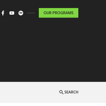
m
ter
Facebook
Youtube
Spotify
OUR PROGRAMS
le
Podcast
SEARCH