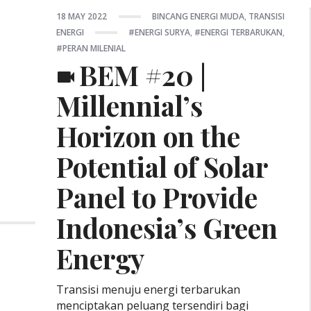
Posted
POSTED
18 MAY 2022
BINCANG ENERGI MUDA
,
TRANSISI
on
IN:
Tagged:
ENERGI
ENERGI SURYA
,
ENERGI TERBARUKAN
,
PERAN MILENIAL
BEM #20 |
Millennial’s
Horizon on the
Potential of Solar
Panel to Provide
Indonesia’s Green
Energy
Transisi menuju energi terbarukan
menciptakan peluang tersendiri bagi