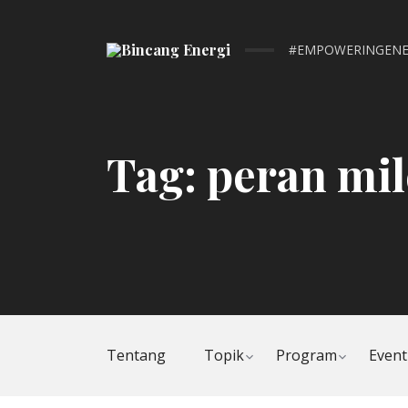
#EMPOWERINGENE
Tag:
peran mil
Toggle
Toggle
Tentang
Topik
Program
Event
child
child
menu
menu