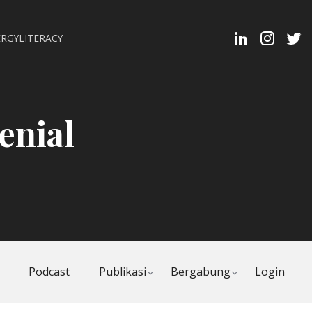
Linkedin
Instagra
Twit
RGYLITERACY
Profi
enial
Toggle
Toggle
Podcast
Publikasi
Bergabung
Login
child
child
menu
menu