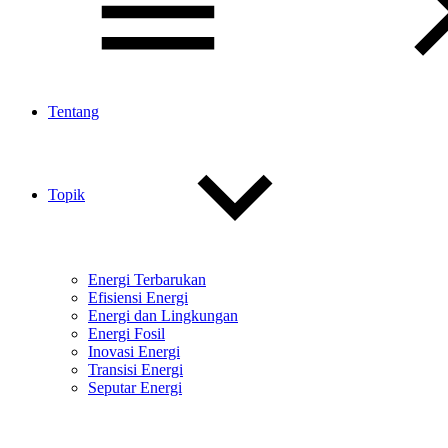
Tentang
Topik
Energi Terbarukan
Efisiensi Energi
Energi dan Lingkungan
Energi Fosil
Inovasi Energi
Transisi Energi
Seputar Energi