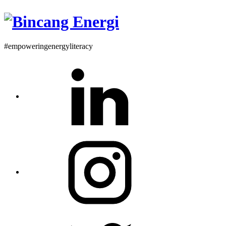
#empoweringenergyliteracy
Linkedin
Instagram
Twitter
Profile