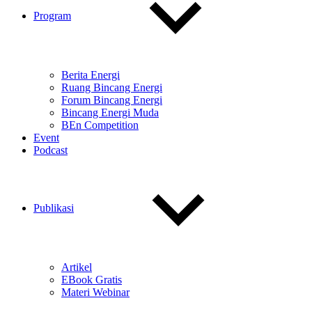
Program
Berita Energi
Ruang Bincang Energi
Forum Bincang Energi
Bincang Energi Muda
BEn Competition
Event
Podcast
Publikasi
Artikel
EBook Gratis
Materi Webinar