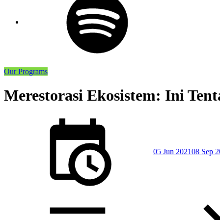
Our Programs
Merestorasi Ekosistem: Ini Te
Posted
on
05 Jun 2021
08 Sep 