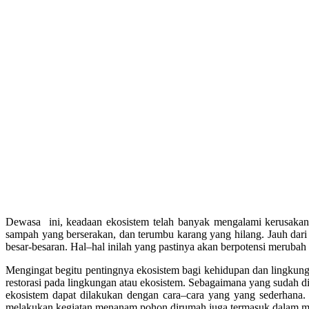
Dewasa ini, keadaan ekosistem telah banyak mengalami kerusakan,
sampah yang berserakan, dan terumbu karang yang hilang. Jauh dari l
besar-besaran. Hal–hal inilah yang pastinya akan berpotensi merubah 
Mengingat begitu pentingnya ekosistem bagi kehidupan dan lingkung
restorasi pada lingkungan atau ekosistem. Sebagaimana yang sudah di
ekosistem dapat dilakukan dengan cara–cara yang yang sederhana
melakukan kegiatan menanam pohon dirumah juga termasuk dalam mer