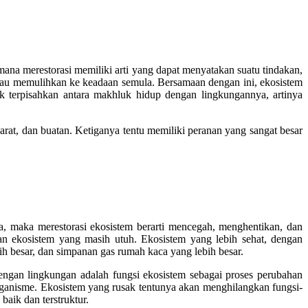
imana merestorasi memiliki arti yang dapat menyatakan suatu tindakan,
tau memulihkan ke keadaan semula. Bersamaan dengan ini, ekosistem
ak terpisahkan antara makhluk hidup dengan lingkungannya, artinya
darat, dan buatan. Ketiganya tentu memiliki peranan yang sangat besar
ya, maka merestorasi ekosistem berarti mencegah, menghentikan, dan
kan ekosistem yang masih utuh. Ekosistem yang lebih sehat, dengan
ih besar, dan simpanan gas rumah kaca yang lebih besar.
dengan lingkungan adalah fungsi ekosistem sebagai proses perubahan
rganisme. Ekosistem yang rusak tentunya akan menghilangkan fungsi-
aik dan terstruktur.