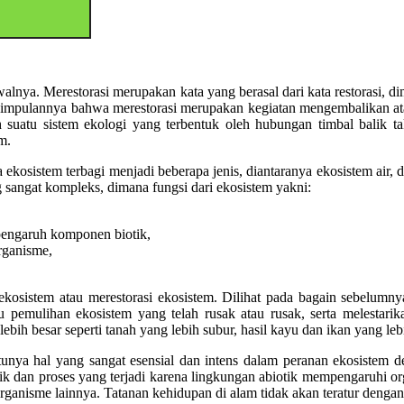
walnya. Merestorasi merupakan kata yang berasal dari kata restorasi, d
esimpulannya bahwa merestorasi merupakan kegiatan mengembalikan a
 suatu sistem ekologi yang terbentuk oleh hubungan timbal balik t
m.
 ekosistem terbagi menjadi beberapa jenis, diantaranya ekosistem air, 
sangat kompleks, dimana fungsi dari ekosistem yakni:
pengaruh komponen biotik,
rganisme,
ekosistem atau merestorasi ekosistem. Dilihat pada bagain sebelumn
 pemulihan ekosistem yang telah rusak atau rusak, serta melestari
ih besar seperti tanah yang lebih subur, hasil kayu dan ikan yang leb
ntunya hal yang sangat esensial dan intens dalam peranan ekosistem 
k dan proses yang terjadi karena lingkungan abiotik mempengaruhi o
ganisme lainnya. Tatanan kehidupan di alam tidak akan teratur dengan b