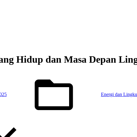
ntang Hidup dan Masa Depan Li
Posted
in:
2025
Energi dan Lingk
Toggle