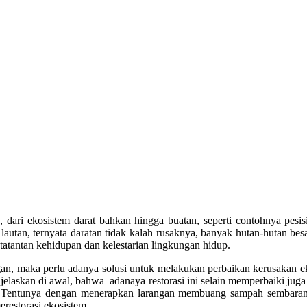
 dari ekosistem darat bahkan hingga buatan, seperti contohnya pesi
autan, ternyata daratan tidak kalah rusaknya, banyak hutan-hutan besar
tatantan kehidupan dan kelestarian lingkungan hidup.
an, maka perlu adanya solusi untuk melakukan perbaikan kerusakan ek
jelaskan di awal, bahwa adanaya restorasi ini selain memperbaiki jug
. Tentunya dengan menerapkan larangan membuang sampah sembarangan
estorasi ekosistem.