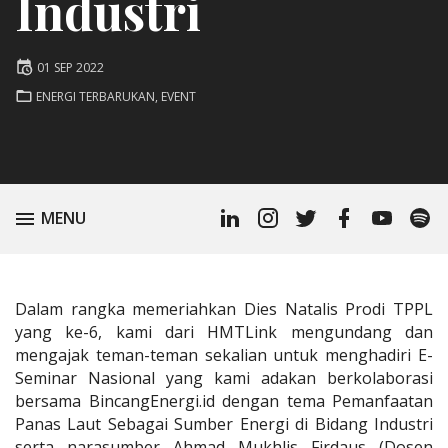
Industri
Posted
01 SEP 2022
on
POSTED
ENERGI TERBARUKAN
,
EVENT
IN:
Linkedin
Instagram
Twitter
Facebook
Youtube
Spoti
TOGGLE
MENU
Profile
Podc
Dalam rangka memeriahkan Dies Natalis Prodi TPPL
yang ke-6, kami dari HMTLink mengundang dan
mengajak teman-teman sekalian untuk menghadiri E-
Seminar Nasional yang kami adakan berkolaborasi
bersama BincangEnergi.id dengan tema Pemanfaatan
Panas Laut Sebagai Sumber Energi di Bidang Industri
serta narasumber Ahmad Mukhlis Firdaus (Dosen