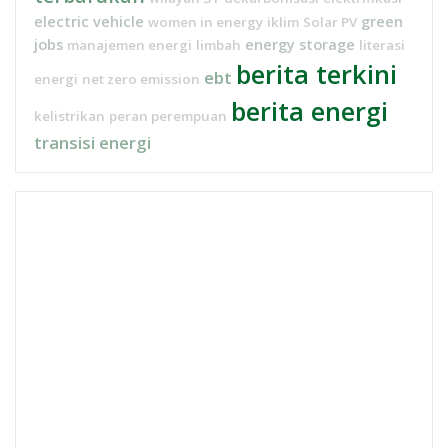
electric vehicle
green
women in energy
iklim
Solar PV
jobs
energy storage
manajemen energi
limbah
literasi
berita terkini
ebt
energi
net zero emission
berita energi
kelistrikan
peran perempuan
transisi energi