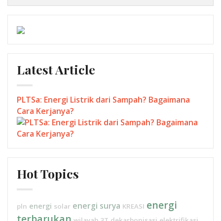
Latest Article
PLTSa: Energi Listrik dari Sampah? Bagaimana
Cara Kerjanya?
Hot Topics
energi
energi surya
energi
pln
solar
KREASI
terbarukan
wilayah 3T
dekarbonisasi
elektrifikasi