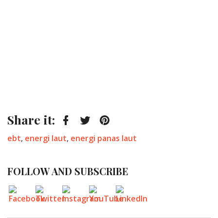
Share it:
Facebook
Twitter
Pinterest
Tagged:
ebt
,
energi laut
,
energi panas laut
FOLLOW AND SUBSCRIBE