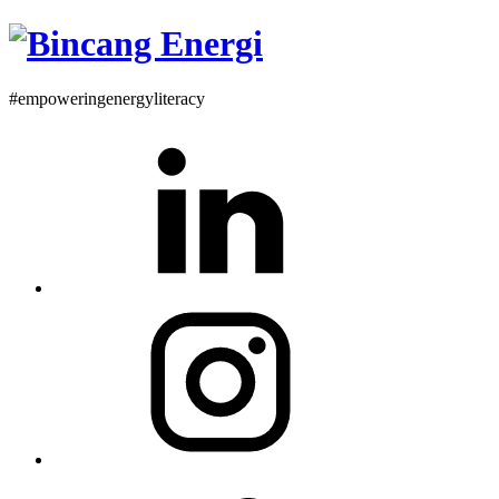
#empoweringenergyliteracy
Linkedin
Instagram
Twitter
Profile