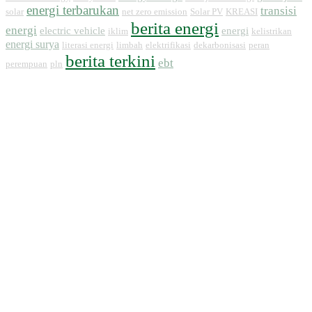
energi terbarukan
transisi
solar
net zero emission
Solar PV
KREASI
berita energi
energi
electric vehicle
energi
iklim
kelistrikan
energi surya
literasi energi
limbah
elektrifikasi
dekarbonisasi
peran
berita terkini
ebt
perempuan
pln