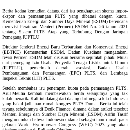
Berita kedua kemudian datang dari isu penghapusan skema impor-
ekspor dan pemasangan PLTS yang dibatasi dengan kuota.
Kementerian Energi dan Sumber Daya Mineral (ESDM) berencana
merevisi Peraturan Menteri (Permen) ESDM No. 26 tahun 2021
tentang Sistem PLTS Atap yang Terhubung Dengan Jaringan
Pemegang IUPTLU.
Direktur Jenderal Energi Baru Terbarukan dan Konservasi Energi
(EBTKE) Kementerian ESDM, Dadan Kusdiana mengatakan,
revisi Permen ESDM telah disusun bersama sejumlah pihak. Mulai
dari pemegang Izin Usaha Penyedia Tenaga Listrik untuk Umum
(IUPTLU), pemerintah daerah, asosiasi, Badan Usaha
Pembangunan dan Pemasangan (EPC) PLTS, dan Lembaga
Inspeksi Teknis (LIT) PLTS.
Setelah membahas isu penerapan kuota pada pemasangan PLTS,
Arul-Meutia kembali membawakan berita selanjutnya yang tak
kalah menarik. Kali ini datang dari datang dari negara kita Indonesia
yang bakal jadi tuan rumah kongres PLTA Dunia. Berita ini telah
tayang sebelumnya di Detik Finance, dimana dalam artikel tersebut
Menteri Energi dan Sumber Daya Mineral (ESDM) Arifin Tasrif
mengumumkan bahwa Indonesia didaulat sebagai tuan rumah pada
gelaran World Hydropower Congress (WHC) 2023 yang akan
diselenggarakan di Bali pada Oktober.