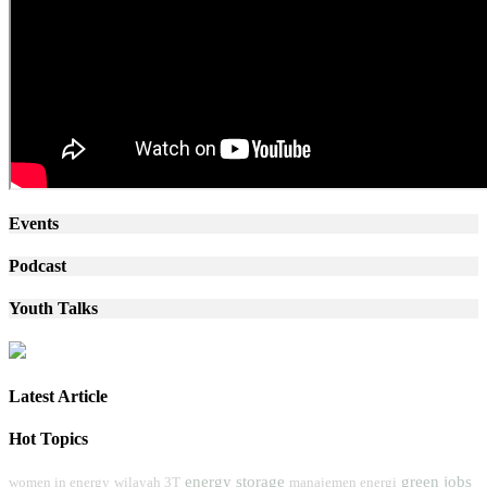
Events
Podcast
Youth Talks
Latest Article
Hot Topics
energy storage
green jobs
women in energy
wilayah 3T
manajemen energi