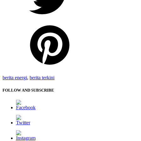
Pinterest
Tagged:
berita energi
,
berita terkini
FOLLOW AND SUBSCRIBE