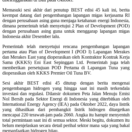
Memasuki sesi akhir dari penutup BEST edisi 45 kali ini, berita
keempat datang dari pengembangan lapangan migas kerjasama RI
dengan perusahaan asing guna menjaga ketahanan energi Indonesia,
dimana pemerintah telah menyetujui 2 Plan of Development (POD)
dengan perusahaan asing guna untuk menggarap lapangan migas
Indonesia akhir Desember lalu.
Pemerintah telah menyetujui rencana pengembangan lapangan
pertama atau Plan of Development I (POD I) Lapangan Merakes
dan Merakes East yang dioperasikan oleh Kontraktor Kontrak Kerja
Sama (KKKS) Eni East Sepinggan Ltd. Pemerintah juga telah
memberikan persetujuan POD Pertama di Lapangan Tuna yang
dioperasikan oleh KKKS Premier Oil Tuna BV.
Sesi akhir BEST edisi 45 ditutup dengan berita mengenai
pengembangan hidrogen yang hingga saat ini masih terkendala
investasi dan regulasi. Dilansir dokumen Peta Jalan Menuju Emisi
Nol Bersih pada Sektor Energi di Indonesia yang diterbitkan oleh
International Energy Agency (IEA) pada Oktober 2022, daya listrik
yang dihasilkan dari pembangkit listrik hidrogen ditargetkan
mencapai 220 terawatt-jam pada 2060. Angka itu hampir menyentuh
total permintaan saat ini di semua sektor. Meski begitu, dokumen itu
belum menjelaskan secara detail perihal sektor mana saja yang bakal
memanfaatkan hidrogen hijau.