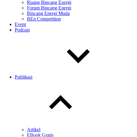
Ruang Bincang Energi
Forum Bincang Energi
Bincang Energi Muda
BEn Competition
Event
Podcast
Publikasi
Toggle
child
menu
Artikel
EBook Gratis