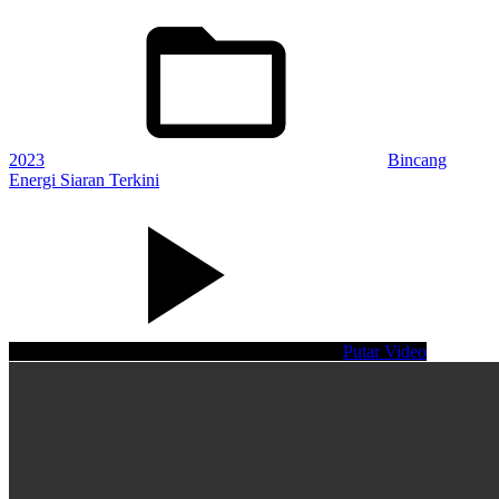
Posted
in:
2023
Bincang
Energi Siaran Terkini
Putar Video