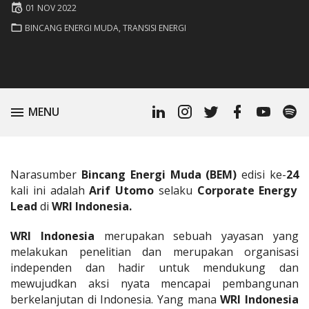
Posted
01 NOV 2022
on
POSTED
BINCANG ENERGI MUDA
,
TRANSISI ENERGI
IN:
Linkedin
Instagram
Twitter
Facebook
Youtube
Spoti
TOGGLE
MENU
Profile
Podc
Narasumber
Bincang Energi Muda (BEM)
edisi ke-
24
kali ini adalah
Arif Utomo
selaku
Corporate Energy
Lead
di
WRI Indonesia.
WRI Indonesia
merupakan sebuah yayasan yang
melakukan penelitian dan merupakan organisasi
independen dan hadir untuk mendukung dan
mewujudkan aksi nyata mencapai pembangunan
berkelanjutan di Indonesia.
Yang mana
WRI Indonesia