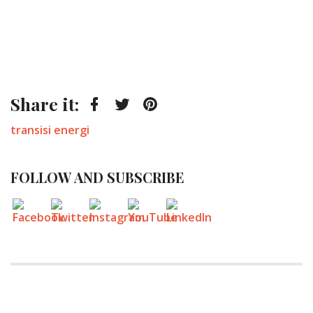
Share it:
Facebook
Twitter
Pinterest
Tagged:
transisi energi
FOLLOW AND SUBSCRIBE