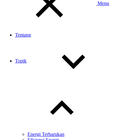
Menu
Tentang
Topik
Toggle
child
menu
Energi Terbarukan
Efisiensi Energi