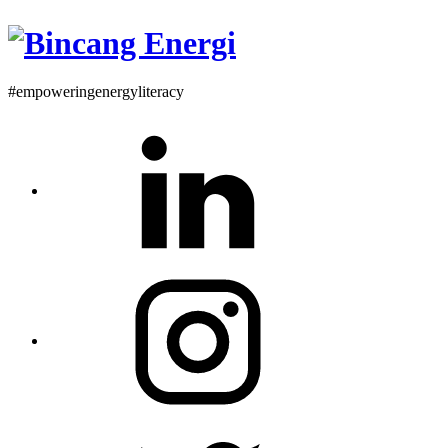
#empoweringenergyliteracy
Linkedin
Instagram
Twitter
Profile