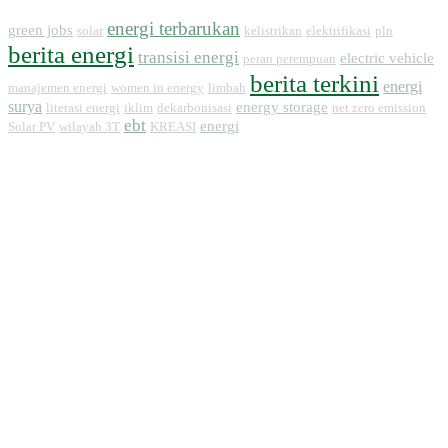
energi terbarukan
green jobs
solar
kelistrikan
elektrifikasi
pln
berita energi
transisi energi
electric vehicle
peran perempuan
berita terkini
energi
manajemen energi
women in energy
limbah
surya
energy storage
literasi energi
iklim
dekarbonisasi
net zero emission
ebt
energi
Solar PV
wilayah 3T
KREASI