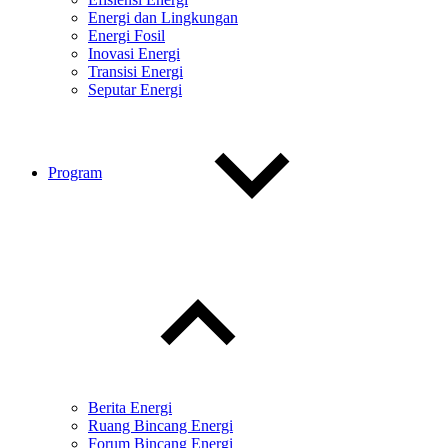
Energi dan Lingkungan
Energi Fosil
Inovasi Energi
Transisi Energi
Seputar Energi
Program
Toggle
child
menu
Berita Energi
Ruang Bincang Energi
Forum Bincang Energi