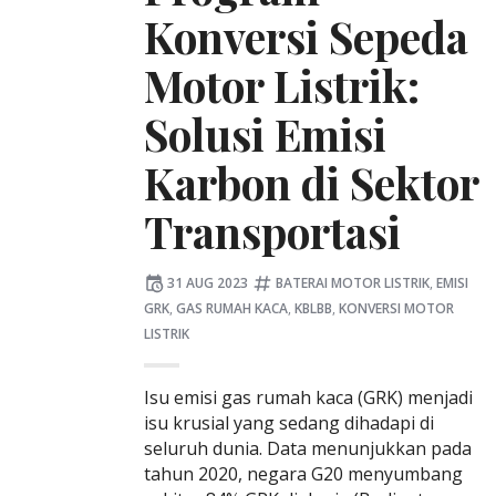
Konversi Sepeda
Motor Listrik:
Solusi Emisi
Karbon di Sektor
Transportasi
Posted
Tagged:
31 AUG 2023
BATERAI MOTOR LISTRIK
,
EMISI
on
GRK
,
GAS RUMAH KACA
,
KBLBB
,
KONVERSI MOTOR
LISTRIK
Isu emisi gas rumah kaca (GRK) menjadi
isu krusial yang sedang dihadapi di
seluruh dunia. Data menunjukkan pada
tahun 2020, negara G20 menyumbang