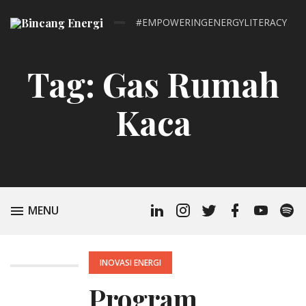
#EMPOWERINGENERGYLITERACY
Tag:
Gas Rumah
Kaca
Linkedin
Instagram
Twitter
Facebook
Youtube
Spoti
TOGGLE
MENU
Profile
Podc
POSTED
INOVASI ENERGI
IN:
Program