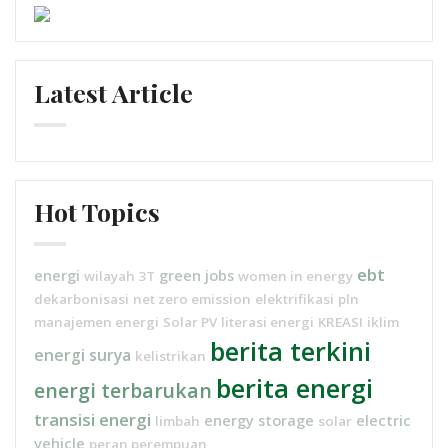
Latest Article
Hot Topics
ebt
energi
green jobs
wilayah 3T
women in energy
dekarbonisasi
net zero emission
elektrifikasi
pln
manajemen energi
Solar PV
literasi energi
KREASI
iklim
berita terkini
energi surya
kelistrikan
berita energi
energi terbarukan
transisi energi
energy storage
electric
limbah
solar
vehicle
peran perempuan