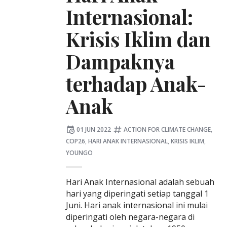
Internasional:
Krisis Iklim dan
Dampaknya
terhadap Anak-
Anak
Posted
Tagged:
01 JUN 2022
ACTION FOR CLIMATE CHANGE
,
on
COP26
,
HARI ANAK INTERNASIONAL
,
KRISIS IKLIM
,
YOUNGO
Hari Anak Internasional adalah sebuah
hari yang diperingati setiap tanggal 1
Juni. Hari anak internasional ini mulai
diperingati oleh negara-negara di