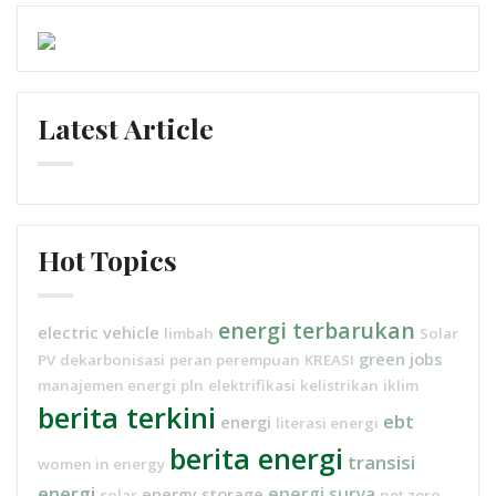
Latest Article
Hot Topics
energi terbarukan
electric vehicle
limbah
Solar
green jobs
PV
dekarbonisasi
peran perempuan
KREASI
manajemen energi
pln
elektrifikasi
kelistrikan
iklim
berita terkini
ebt
energi
literasi energi
berita energi
transisi
women in energy
energi
energi surya
energy storage
solar
net zero