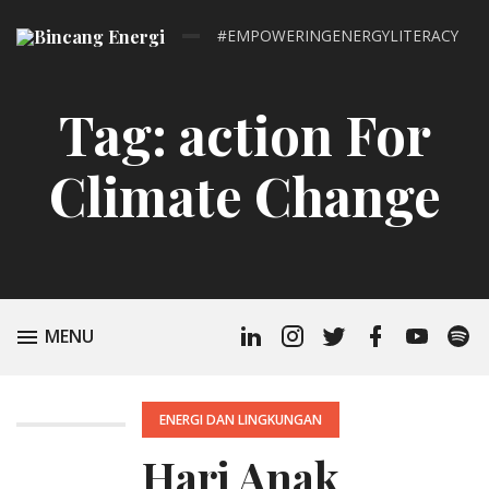
#EMPOWERINGENERGYLITERACY
Tag:
action For
Climate Change
Linkedin
Instagram
Twitter
Facebook
Youtube
Spoti
TOGGLE
MENU
Profile
Podc
POSTED
ENERGI DAN LINGKUNGAN
IN:
Hari Anak