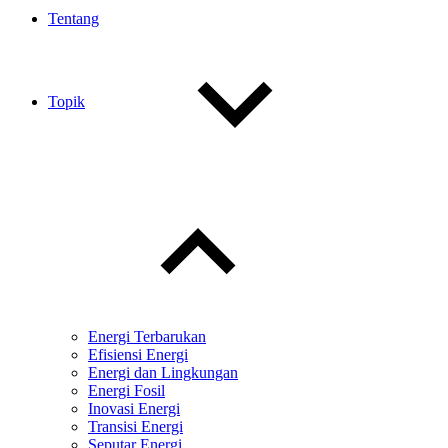
Tentang
Topik
Toggle
child
menu
Energi Terbarukan
Efisiensi Energi
Energi dan Lingkungan
Energi Fosil
Inovasi Energi
Transisi Energi
Seputar Energi