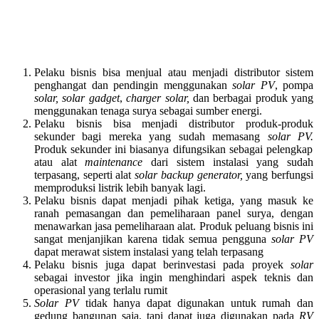
Pelaku bisnis bisa menjual atau menjadi distributor sistem
penghangat dan pendingin menggunakan
solar PV
, pompa
solar,
solar gadget
,
charger solar,
dan berbagai produk yang
menggunakan tenaga surya sebagai sumber energi.
Pelaku bisnis bisa menjadi distributor produk-produk
sekunder bagi mereka yang sudah memasang
solar PV.
Produk sekunder ini biasanya difungsikan sebagai pelengkap
atau alat
maintenance
dari sistem instalasi yang sudah
terpasang, seperti alat
solar backup generator,
yang berfungsi
memproduksi listrik lebih banyak lagi.
Pelaku bisnis dapat menjadi pihak ketiga, yang masuk ke
ranah pemasangan dan pemeliharaan panel surya, dengan
menawarkan jasa pemeliharaan alat. Produk peluang bisnis ini
sangat menjanjikan karena tidak semua pengguna
solar PV
dapat merawat sistem instalasi yang telah terpasang
Pelaku bisnis juga dapat berinvestasi pada proyek
solar
sebagai investor jika ingin menghindari aspek teknis dan
operasional yang terlalu rumit
Solar PV
tidak hanya dapat digunakan untuk rumah dan
gedung bangunan saja, tapi dapat juga digunakan pada
RV