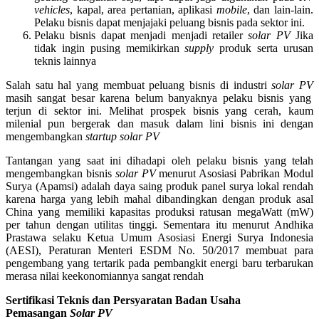
vehicles
, kapal, area pertanian, aplikasi
mobile
, dan lain-lain.
Pelaku bisnis dapat menjajaki peluang bisnis pada sektor ini.
Pelaku bisnis dapat menjadi menjadi retailer
solar PV
Jika
tidak ingin pusing memikirkan
supply
produk serta urusan
teknis lainnya
Salah satu hal yang membuat peluang bisnis di industri
solar PV
masih sangat besar karena belum banyaknya pelaku bisnis yang
terjun di sektor ini. Melihat prospek bisnis yang cerah, kaum
milenial pun bergerak dan masuk dalam lini bisnis ini dengan
mengembangkan
startup solar PV
Tantangan yang saat ini dihadapi oleh pelaku bisnis yang telah
mengembangkan bisnis
solar PV
menurut
Asosiasi Pabrikan Modul
Surya (Apamsi) adalah daya saing produk panel surya lokal rendah
karena harga yang lebih mahal dibandingkan dengan produk asal
China yang memiliki kapasitas produksi ratusan megaWatt (mW)
per tahun dengan utilitas tinggi. Sementara itu menurut Andhika
Prastawa selaku Ketua Umum Asosiasi Energi Surya Indonesia
(AESI),
Peraturan Menteri ESDM No. 50/2017
membuat para
pengembang yang tertarik pada pembangkit energi baru terbarukan
merasa nilai keekonomiannya sangat rendah
Sertifikasi Teknis dan Persyaratan Badan Usaha
Pemasangan
Solar PV