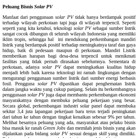
Peluang Bisnis
Solar PV
Manfaat dari penggunaan
solar PV
tidak hanya berdampak positif
terhadap wilayah perkotaan tapi juga di wilayah terpencil. Seperti
seperti yang kita ketahui, teknologi
solar PV
sebagai sumber listrik
sangat cocok dibangun di seluruh wilayah Indonesia yang memiliki
iklim tropis, sehingga hal ini mendukung perkembangan mandiri
listrik yang berdampak positif terhadap meningkatnya taraf dan gaya
hidup, baik di pedesaan maupun di perkotaan. Mandiri Listrik
memberikan harapan bagi desa-desa terpencil untuk menikmati
fasilitas yang tidak pernah dirasakan sebelumnya. Sementara di
perkotaan, adanya
solar PV
dapat meningkatkan kualitas hidup
menjadi lebih baik karena teknologi ini ramah lingkungan dengan
mengurangi penggunaan sumber listrik dari sumber energi berbasis
fosil. Pengguna
solar PV
dipastikan dapat penghematan listrik
dalam jangka waktu yang cukup panjang. Selain itu berkembangnya
penggunaan
solar PV
juga dapat membantu perkembangan ekonomi
masyarakatnya dengan membuka peluang pekerjaan yang besar.
Secara global, perkembangan industri solar panel dapat membuka
sekitar 3,4 juta lapangan pekerjaan baru terus terjadi peningkatan
dari tahun ke tahun dengan tingkat kenaikan sebesar 9% per tahun.
Melihat besarnya peluang yang ada,
masyarakat atau pelaku bisnis
bisa masuk ke ranah
Green Jobs
dan memilah jenis bisnis yang akan
dijalankan pada bidang
solar PV
sesuai dengan
skill
yang dimiliki.