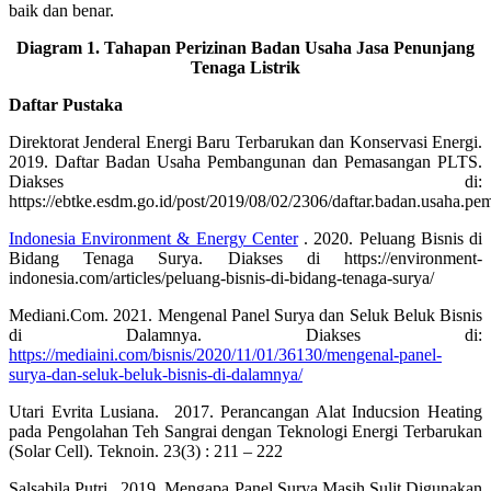
baik dan benar.
Diagram 1. Tahapan Perizinan Badan Usaha Jasa Penunjang
Tenaga Listrik
Daftar Pustaka
Direktorat Jenderal Energi Baru Terbarukan dan Konservasi Energi.
2019.
Daftar Badan Usaha Pembangunan dan Pemasangan PLTS.
Diakses di:
https://ebtke.esdm.go.id/post/2019/08/02/2306/daftar.badan.usaha.p
Indonesia Environment & Energy Center
. 2020. Peluang Bisnis di
Bidang Tenaga Surya. Diakses di https://environment-
indonesia.com/articles/peluang-bisnis-di-bidang-tenaga-surya/
Mediani.Com. 2021. Mengenal Panel Surya dan Seluk Beluk Bisnis
di Dalamnya. Diakses di:
https://mediaini.com/bisnis/2020/11/01/36130/mengenal-panel-
surya-dan-seluk-beluk-bisnis-di-dalamnya/
Utari Evrita Lusiana. 2017. Perancangan Alat Inducsion Heating
pada Pengolahan Teh Sangrai dengan Teknologi Energi Terbarukan
(Solar Cell). Teknoin. 23(3) : 211 – 222
Salsabila Putri . 2019. Mengapa Panel Surya Masih Sulit Digunakan