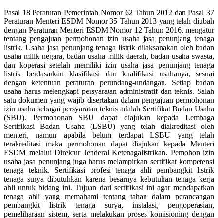
Pasal 18 Peraturan Pemerintah Nomor 62 Tahun 2012 dan Pasal 37
Peraturan Menteri ESDM Nomor 35 Tahun 2013 yang telah diubah
dengan Peraturan Menteri ESDM Nomor 12 Tahun 2016, mengatur
tentang pengajuan permohonan izin usaha jasa penunjang tenaga
listrik. Usaha jasa penunjang tenaga listrik dilaksanakan oleh badan
usaha milik negara, badan usaha milik daerah, badan usaha swasta,
dan koperasi setelah memiliki izin usaha jasa penunjang tenaga
listrik berdasarkan klasifikasi dan kualifikasi usahanya, sesuai
dengan ketentuan peraturan perundang-undangan. Setiap badan
usaha harus melengkapi persyaratan administratif dan teknis. Salah
satu dokumen yang wajib disertakan dalam pengajuan permohonan
izin usaha sebagai persyaratan teknis adalah Sertifikat Badan Usaha
(SBU). Permohonan SBU dapat diajukan kepada Lembaga
Sertifikasi Badan Usaha (LSBU) yang telah diakreditasi oleh
menteri, namun apabila belum terdapat LSBU yang telah
terakreditasi maka permohonan dapat diajukan kepada Menteri
ESDM melalui Direktur Jenderal Ketenagalistrikan. Pemohon izin
usaha jasa penunjang juga harus melampirkan sertifikat kompetensi
tenaga teknik. Sertifikasi profesi tenaga ahli pembangkit listrik
tenaga surya dibutuhkan karena besarnya kebutuhan tenaga kerja
ahli untuk bidang ini. Tujuan dari sertifikasi ini agar mendapatkan
tenaga ahli yang memahami tentang tahan dalam perancangan
pembangkit listrik tenaga surya, instalasi, pengoperasian,
pemeliharaan sistem, serta melakukan proses komisioning dengan