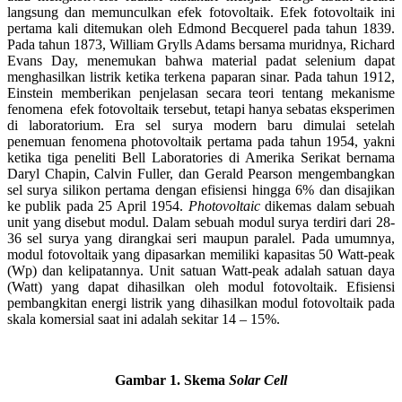
langsung dan memunculkan efek fotovoltaik. Efek fotovoltaik ini
pertama kali ditemukan oleh Edmond Becquerel pada tahun 1839.
Pada tahun 1873, William Grylls Adams bersama muridnya, Richard
Evans Day, menemukan bahwa material padat selenium dapat
menghasilkan listrik ketika terkena paparan sinar. Pada tahun 1912,
Einstein memberikan penjelasan secara teori tentang mekanisme
fenomena efek fotovoltaik tersebut, tetapi hanya sebatas eksperimen
di laboratorium. Era sel surya modern baru dimulai setelah
penemuan fenomena photovoltaik pertama pada tahun 1954, yakni
ketika tiga peneliti Bell Laboratories di Amerika Serikat bernama
Daryl Chapin, Calvin Fuller, dan Gerald Pearson mengembangkan
sel surya silikon pertama dengan efisiensi hingga 6% dan disajikan
ke publik pada 25 April 1954.
Photovoltaic
dikemas dalam sebuah
unit yang disebut modul. Dalam sebuah modul surya terdiri dari 28-
36 sel surya yang dirangkai seri maupun paralel. Pada umumnya,
modul fotovoltaik yang dipasarkan memiliki kapasitas 50 Watt-peak
(Wp) dan kelipatannya. Unit satuan Watt-peak adalah satuan daya
(Watt) yang dapat dihasilkan oleh modul fotovoltaik. Efisiensi
pembangkitan energi listrik yang dihasilkan modul fotovoltaik pada
skala komersial saat ini adalah sekitar 14 – 15%.
Gambar 1. Skema
Solar Cell