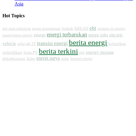
Hot Topics
ebt
net zero emission
peran perempuan
limbah
KREASI
women in energy
energi terbarukan
energi
green jobs
electric
manajemen energi
berita energi
transisi energi
vehicle
wilayah 3T
kelistrikan
berita terkini
energy storage
elektrifikasi
Solar PV
pln
energi surya
dekarbonisasi
iklim
solar
literasi energi