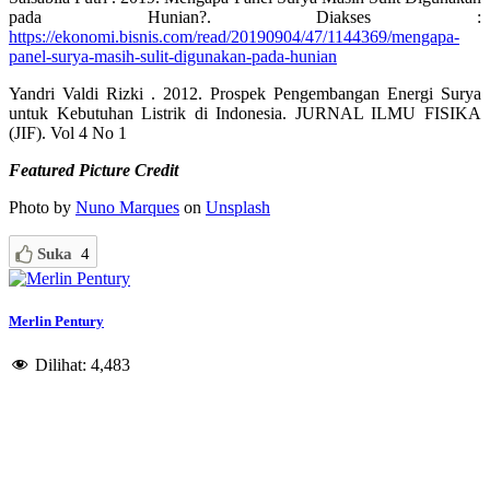
pada Hunian?. Diakses :
https://ekonomi.bisnis.com/read/20190904/47/1144369/mengapa-
panel-surya-masih-sulit-digunakan-pada-hunian
Yandri Valdi Rizki . 2012. Prospek Pengembangan Energi Surya
untuk Kebutuhan Listrik di Indonesia. JURNAL ILMU FISIKA
(JIF). Vol 4 No 1
Featured Picture Credit
Photo by
Nuno Marques
on
Unsplash
Suka
4
Merlin Pentury
Dilihat:
4,483