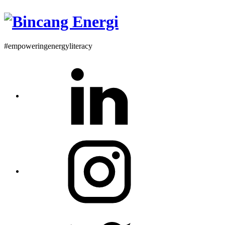
#empoweringenergyliteracy
Linkedin
Instagram
Twitter
Profile