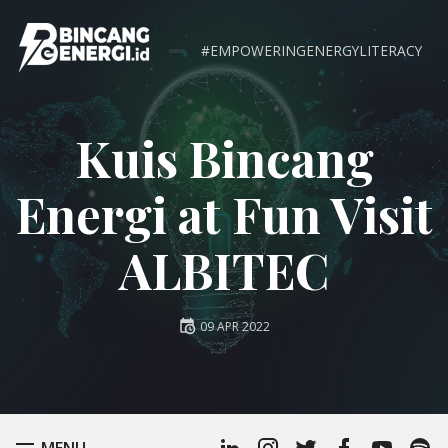
#EMPOWERINGENERGYLITERACY
Kuis Bincang
Energi at Fun Visit
ALBITEC
Posted
09 APR 2022
on
Linkedin
Instagram
Twitter
Facebook
Youtube
Spoti
TOGGLE