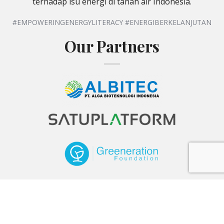
Bincang Energi adalah sebuah platform dan komunitas
yang ingin menjadi bagian dalam upaya pencapaian
sustainable development goals melalui peningkatan
literasi di bidang energi berkelanjutan serta
mewujudkan kolaborasi aktif antara praktisi,
akademisi, masyarakat umum, dan stakeholder lainnya
untuk menghasilkan perubahan positif dan solusi
terhadap isu energi di tanah air Indonesia.
#EMPOWERINGENERGYLITERACY #ENERGIBERKELANJUTAN
Our Partners