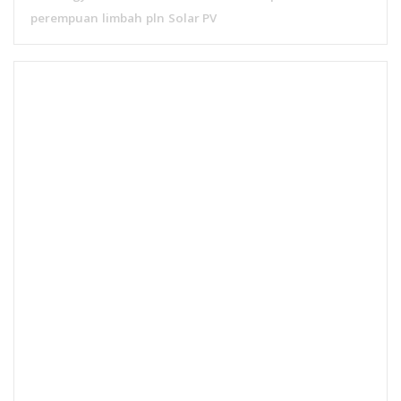
energi surya
green jobs
energi
dekarbonisasi
wilayah
berita energi
transisi
3T
solar
kelistrikan
energi
electric vehicle
manajemen energi
elektrifikasi
energi
energy storage
literasi energi
terbarukan
ebt
net zero emission
KREASI
women
berita terkini
in energy
iklim
peran
perempuan
limbah
pln
Solar PV