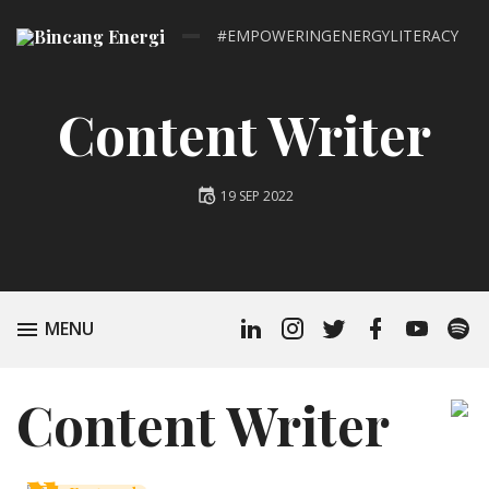
#EMPOWERINGENERGYLITERACY
Content Writer
Posted
19 SEP 2022
on
Linkedin
Instagram
Twitter
Facebook
Youtube
Spoti
TOGGLE
MENU
Profile
Podc
Content Writer