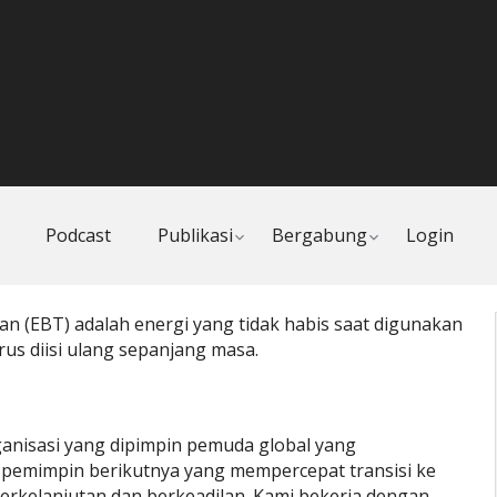
Toggle
Toggle
Podcast
Publikasi
Bergabung
Login
child
child
menu
menu
n (EBT) adalah energi yang tidak habis saat digunakan
rus diisi ulang sepanjang masa.
ganisasi yang dipimpin pemuda global yang
pemimpin berikutnya yang mempercepat transisi ke
erkelanjutan dan berkeadilan. Kami bekerja dengan