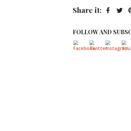
Share it:
Faceboo
Twi
FOLLOW AND SUBSC