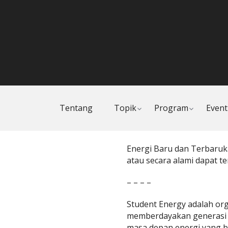
Toggle
Toggle
Tentang
Topik
Program
Event
child
child
menu
menu
Energi Baru dan Terbaruka
atau secara alami dapat te
– – – –
Student Energy adalah or
memberdayakan generasi 
masa depan energi yang b