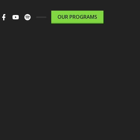
m
ter
Facebook
Youtube
Spotify
OUR PROGRAMS
le
Podcast