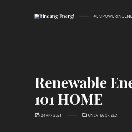
#EMPOWERINGENE
Renewable En
101 HOME
Posted
POSTED
24 APR 2021
UNCATEGORIZED
IN:
on