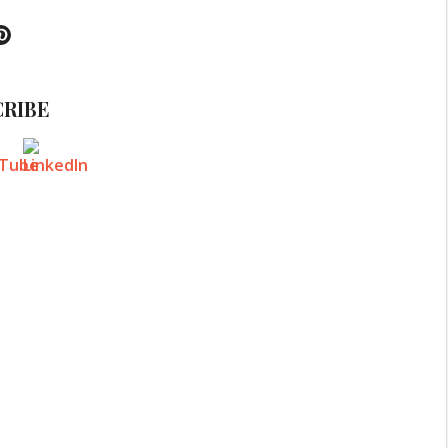
k
tter
Pinterest
RIBE