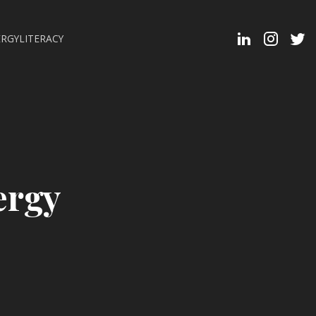
Linkedin
Instagra
Twit
RGYLITERACY
Profi
ergy