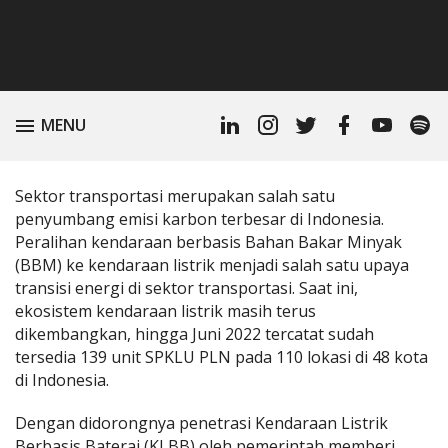
Linkedin
Instagram
Twitter
Facebook
Youtube
Spoti
TOGGLE
MENU
Profile
Podc
Sektor transportasi merupakan salah satu
penyumbang emisi karbon terbesar di Indonesia.
Peralihan kendaraan berbasis Bahan Bakar Minyak
(BBM) ke kendaraan listrik menjadi salah satu upaya
transisi energi di sektor transportasi. Saat ini,
ekosistem kendaraan listrik masih terus
dikembangkan, hingga Juni 2022 tercatat sudah
tersedia 139 unit SPKLU PLN pada 110 lokasi di 48 kota
di Indonesia.
Dengan didorongnya penetrasi Kendaraan Listrik
Berbasis Baterai (KLBB) oleh pemerintah memberi