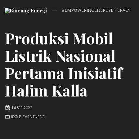
#EMPOWERINGENERGYLITERACY
Produksi Mobil
Listrik Nasional
Pertama Inisiatif
Halim Kalla
Posted
14 SEP 2022
on
POSTED
IESR BICARA ENERGI
IN: