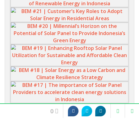
0
Insentif Pengguna
Anak Muda