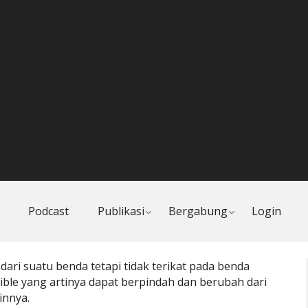
Toggle
Toggle
Podcast
Publikasi
Bergabung
Login
child
child
menu
menu
ari suatu benda tetapi tidak terikat pada benda
sible yang artinya dapat berpindah dan berubah dari
innya.