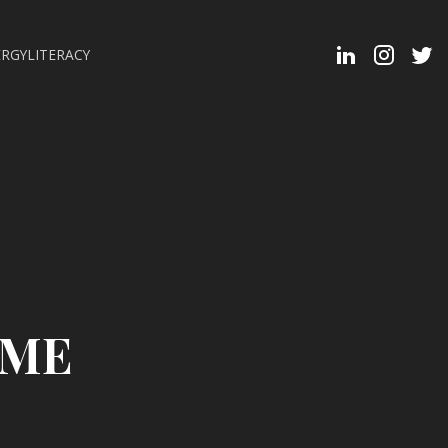
Linkedin
Instagra
Twit
RGYLITERACY
Profi
OME