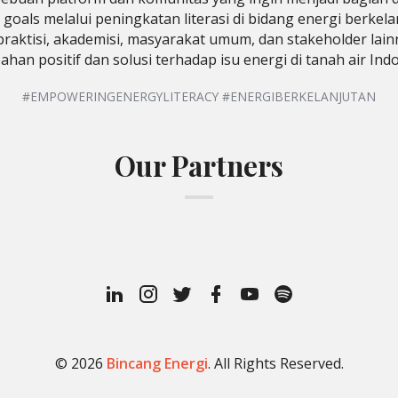
goals melalui peningkatan literasi di bidang energi berke
 praktisi, akademisi, masyarakat umum, dan stakeholder la
han positif dan solusi terhadap isu energi di tanah air Ind
#EMPOWERINGENERGYLITERACY #ENERGIBERKELANJUTAN
Our Partners
Linkedin
Instagram
Twitter
Facebook
Youtube
Spotify
Profile
Podcast
© 2026
Bincang Energi
. All Rights Reserved.