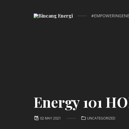
#EMPOWERINGENE
Energy 101 H
Posted
POSTED
02 MAY 2021
UNCATEGORIZED
IN:
on