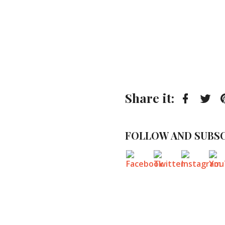
Share it:
Faceboo
Twi
FOLLOW AND SUBSC