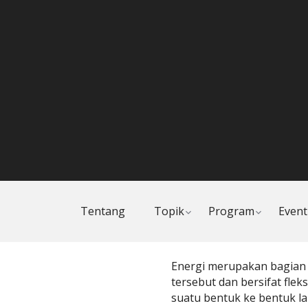
Toggle
Toggle
Tentang
Topik
Program
Event
child
child
menu
menu
Energi merupakan bagian d
tersebut dan bersifat flek
suatu bentuk ke bentuk la