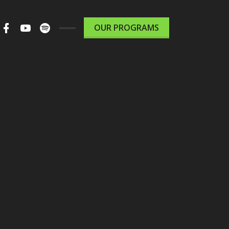
m
ter
Facebook
Youtube
Spotify
OUR PROGRAMS
le
Podcast