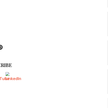
k
tter
Pinterest
RIBE