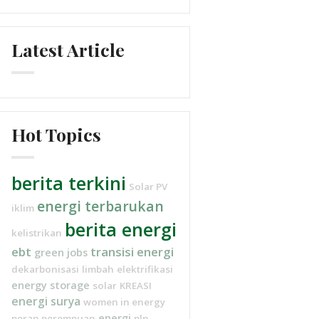
Latest Article
Hot Topics
berita terkini
Solar PV
energi terbarukan
iklim
berita energi
kelistrikan
ebt
transisi energi
green jobs
dekarbonisasi
limbah
elektrifikasi
energy storage
solar
KREASI
energi surya
women in energy
energi
peran perempuan
pln