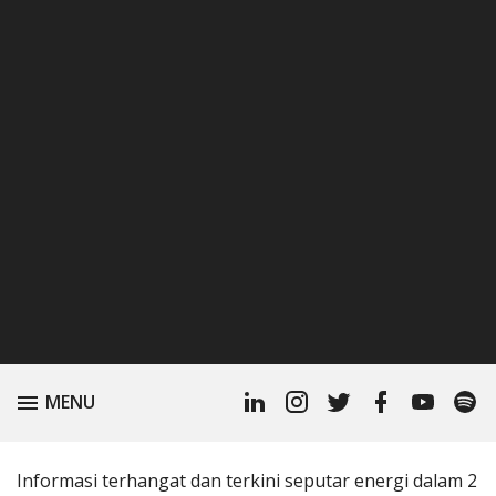
Linkedin
Instagram
Twitter
Facebook
Youtube
Spoti
TOGGLE
MENU
Profile
Podc
Informasi terhangat dan terkini seputar energi dalam 2