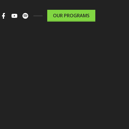
m
ter
Facebook
Youtube
Spotify
OUR PROGRAMS
le
Podcast