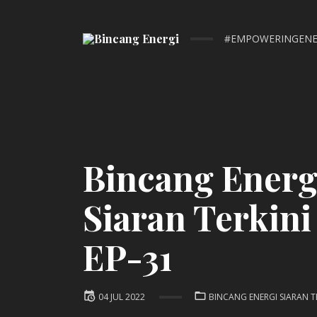
#EMPOWERINGENE
Bincang Energ
Siaran Terkini 
EP-31
Posted
POSTED
04 JUL 2022
BINCANG ENERGI SIARAN T
IN:
on