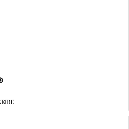
k
tter
Pinterest
RIBE