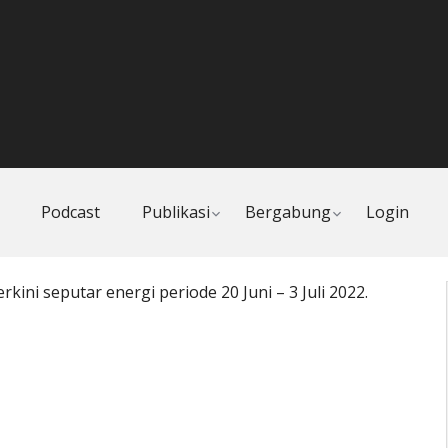
Toggle
Toggle
Podcast
Publikasi
Bergabung
Login
child
child
menu
menu
rkini seputar energi periode 20 Juni – 3 Juli
2022.