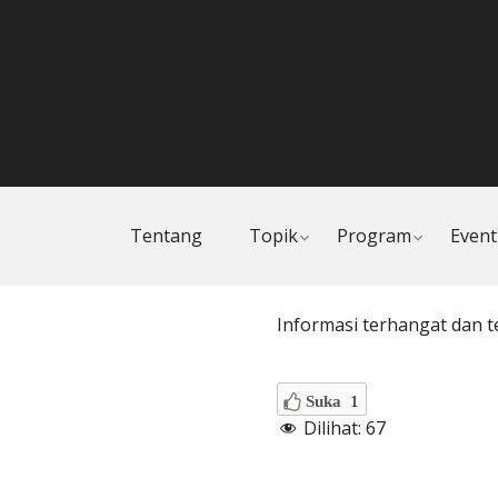
Toggle
Toggle
Tentang
Topik
Program
Event
child
child
menu
menu
Informasi terhangat dan te
Suka
1
Dilihat:
67