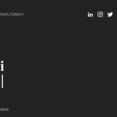
Linkedin
Instagra
Twit
RGYLITERACY
Profi
i
|
ERKINI