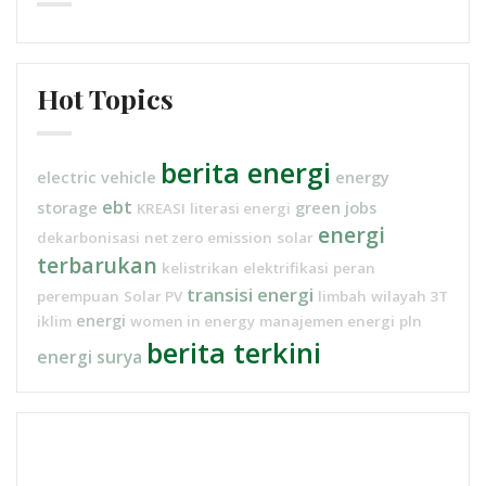
Hot Topics
berita energi
electric vehicle
energy
ebt
storage
green jobs
KREASI
literasi energi
energi
dekarbonisasi
net zero emission
solar
terbarukan
kelistrikan
elektrifikasi
peran
transisi energi
perempuan
Solar PV
limbah
wilayah 3T
energi
iklim
women in energy
manajemen energi
pln
berita terkini
energi surya