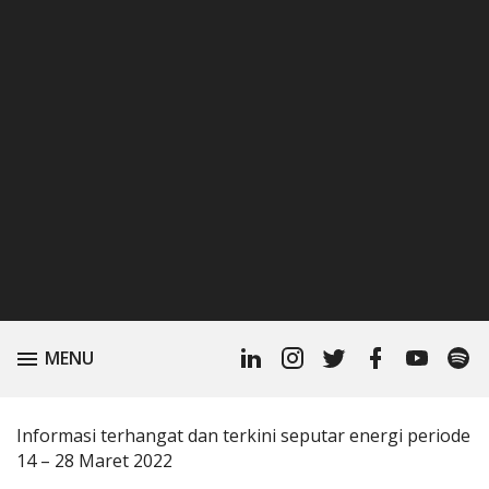
Linkedin
Instagram
Twitter
Facebook
Youtube
Spoti
TOGGLE
MENU
Profile
Podc
Informasi terhangat dan terkini seputar energi periode
14 – 28 Maret
2022