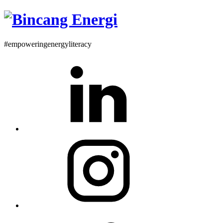
#empoweringenergyliteracy
Linkedin
Instagram
Twitter
Profile