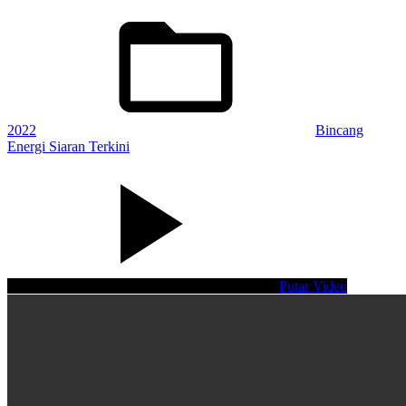
Posted
in:
2022
Bincang
Energi Siaran Terkini
Putar Video