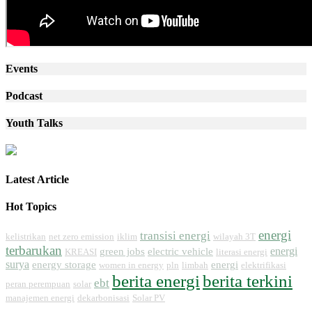
Events
Podcast
Youth Talks
Latest Article
Hot Topics
energi
transisi energi
kelistrikan
net zero emission
iklim
wilayah 3T
terbarukan
energi
green jobs
electric vehicle
KREASI
literasi energi
surya
energy storage
energi
women in energy
pln
limbah
elektrifikasi
berita energi
berita terkini
ebt
peran perempuan
solar
manajemen energi
dekarbonisasi
Solar PV