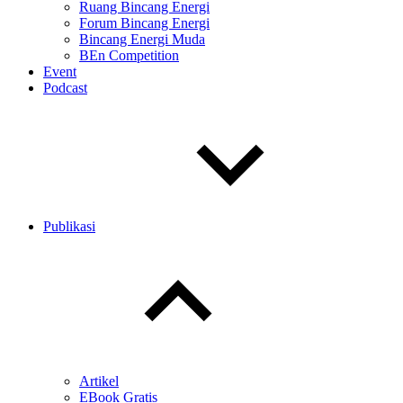
Ruang Bincang Energi
Forum Bincang Energi
Bincang Energi Muda
BEn Competition
Event
Podcast
Publikasi
Toggle
child
menu
Artikel
EBook Gratis