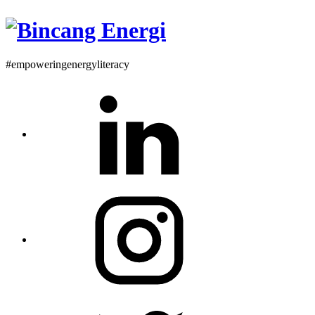
#empoweringenergyliteracy
Linkedin
Instagram
Twitter
Profile