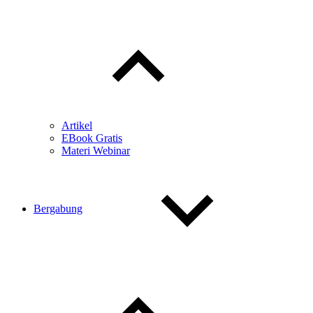
Toggle
child
menu
Artikel
EBook Gratis
Materi Webinar
Bergabung
Toggle
child
menu