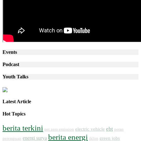
Events
Podcast
Youth Talks
Latest Article
Hot Topics
berita terkini
ebt
electric vehicle
net zero emission
peran
berita energi
energi surya
green jobs
perempuan
iklim