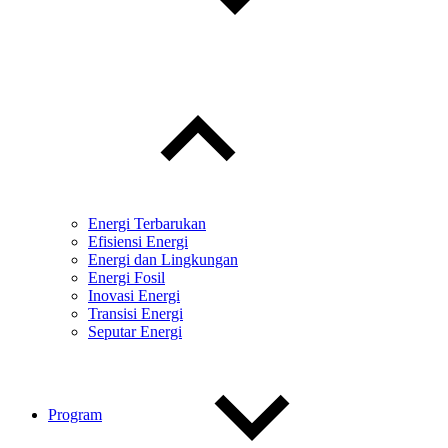
Toggle
child
menu
Energi Terbarukan
Efisiensi Energi
Energi dan Lingkungan
Energi Fosil
Inovasi Energi
Transisi Energi
Seputar Energi
Program