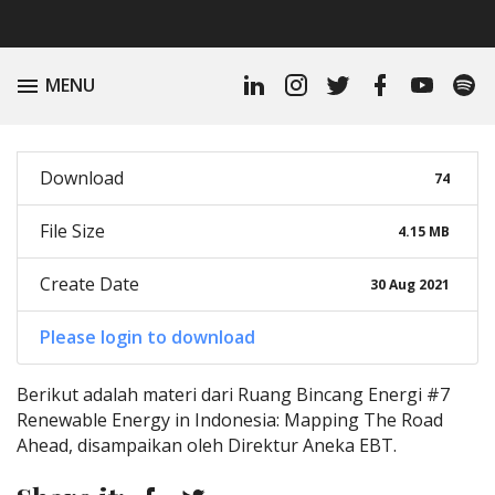
Linkedin
Instagram
Twitter
Facebook
Youtube
Spoti
TOGGLE
MENU
Profile
Podc
Download
74
File Size
4.15 MB
Create Date
30 Aug 2021
Please login to download
Berikut adalah materi dari Ruang Bincang Energi #7
Renewable Energy in Indonesia: Mapping The Road
Ahead, disampaikan oleh Direktur Aneka EBT.