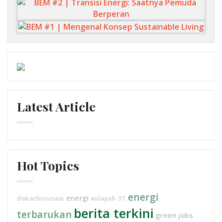
Latest Article
Hot Topics
energi
energi
dekarbonisasi
wilayah 3T
berita terkini
terbarukan
green jobs