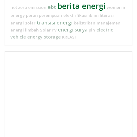
berita energi
ebt
net zero emission
women in
energy
peran perempuan
elektrifikasi
iklim
literasi
transisi energi
energi
solar
kelistrikan
manajemen
energi surya
electric
energi
limbah
Solar PV
pln
vehicle
energy storage
KREASI