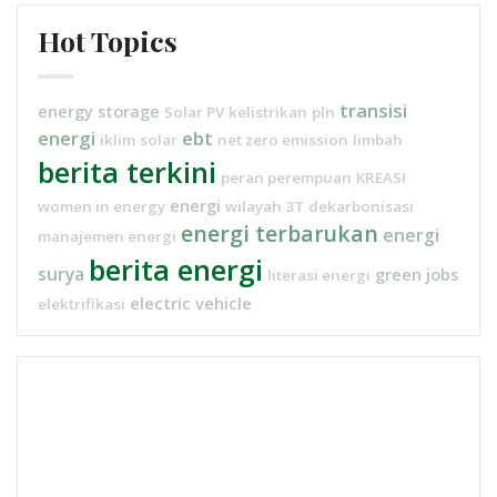
Hot Topics
transisi
energy storage
Solar PV
kelistrikan
pln
energi
ebt
iklim
solar
net zero emission
limbah
berita terkini
peran perempuan
KREASI
energi
women in energy
wilayah 3T
dekarbonisasi
energi terbarukan
energi
manajemen energi
berita energi
surya
green jobs
literasi energi
electric vehicle
elektrifikasi