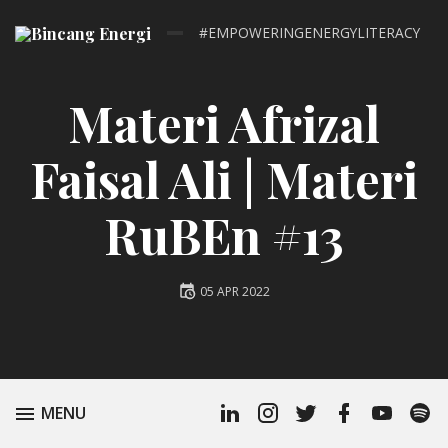
#EMPOWERINGENERGYLITERACY
Materi Afrizal
Faisal Ali | Materi
RuBEn #13
Posted
05 APR 2022
on
Linkedin
Instagram
Twitter
Facebook
Youtube
Spoti
TOGGLE
MENU
Profile
Podc