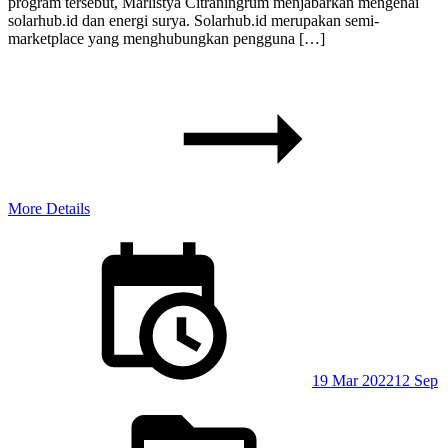
program tersebut, Marlistya Citraningrum menjabarkan mengenai
solarhub.id dan energi surya. Solarhub.id merupakan semi-
marketplace yang menghubungkan pengguna […]
More Details
Posted
on
19 Mar 2022
12 Sep
Posted
in: