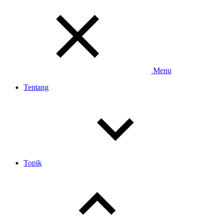
Toggle
Menu
Tentang
Topik
Toggle
child
menu