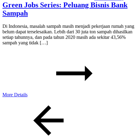
Green Jobs Series: Peluang Bisnis Bank
Sampah
Di Indonesia, masalah sampah masih menjadi pekerjaan rumah yang
belum dapat terselesaikan. Lebih dari 30 juta ton sampah dihasilkan
setiap tahunnya, dan pada tahun 2020 masih ada sekitar 43,56%
sampah yang tidak […]
More Details
Previous
Page
Page
Page
Next
Page
Page