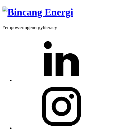
#empoweringenergyliteracy
Linkedin
Instagram
Twitter
Profile