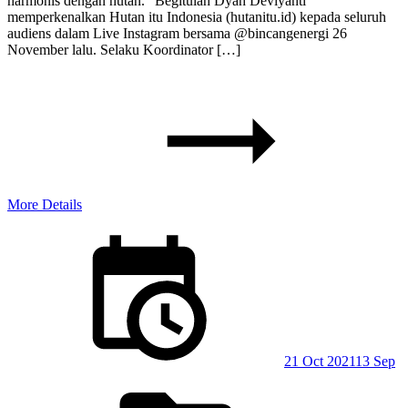
harmonis dengan hutan.” Begitulah Dyah Deviyanti
memperkenalkan Hutan itu Indonesia (hutanitu.id) kepada seluruh
audiens dalam Live Instagram bersama @bincangenergi 26
November lalu. Selaku Koordinator […]
More Details
Posted
on
21 Oct 2021
13 Sep
Posted
in: