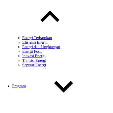
child
menu
Energi Terbarukan
Efisiensi Energi
Energi dan Lingkungan
Energi Fosil
Inovasi Energi
Transisi Energi
Seputar Energi
Program
Toggle
child