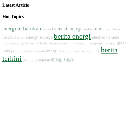
Latest Article
Hot Topics
energi terbarukan
transisi energi
ebt
iklim
limbah
elektrifikasi
berita energi
energy storage
electric vehicle
KREASI
solar
green
literasi energi
Solar PV
kelistrikan
women in energy
manajemen energi
berita
jobs
energi
pln
net zero emission
dekarbonisasi
wilayah 3T
terkini
energi surya
peran perempuan