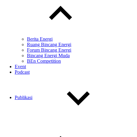
menu
Berita Energi
Ruang Bincang Energi
Forum Bincang Energi
Bincang Energi Muda
BEn Competition
Event
Podcast
Publikasi
Toggle
child
menu