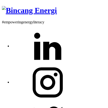
#empoweringenergyliteracy
Linkedin
Instagram
Twitter
Profile