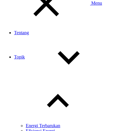
Menu
Tentang
Topik
Toggle
child
menu
Energi Terbarukan
Efisiensi Energi