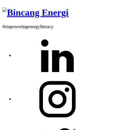
#empoweringenergyliteracy
Linkedin
Instagram
Twitter
Profile