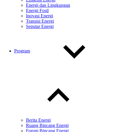
Energi dan Lingkungan
Energi Fosil
Inovasi Energi
Transisi Energi
Seputar Energi
Program
Toggle
child
menu
Berita Energi
Ruang Bincang Energi
Forum Bincang Energi