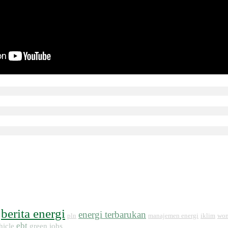
berita energi
energi terbarukan
pln
manajemen energi
iklim
wom
ebt
hicle
green jobs