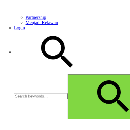
Partnership
Menjadi Relawan
Login
Search
Search
for: