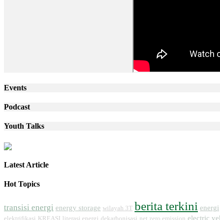
Events
Podcast
Youth Talks
Latest Article
Hot Topics
berita terkini
transisi energi
energy storage
energi
wilayah 3T
electric ve
elektrifikasi
KREASI
literasi energi
dekarbonisasi
net zero emission