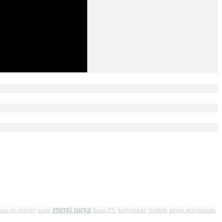
energi surya
en in energy
solar
Solar PV
kelistrikan
limbah
peran perempuan