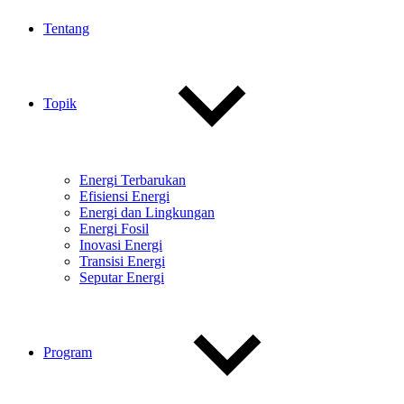
Tentang
Topik
Energi Terbarukan
Efisiensi Energi
Energi dan Lingkungan
Energi Fosil
Inovasi Energi
Transisi Energi
Seputar Energi
Program