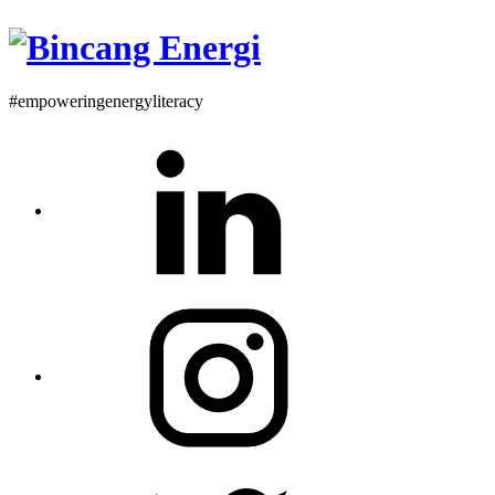
#empoweringenergyliteracy
Linkedin
Instagram
Twitter
Profile