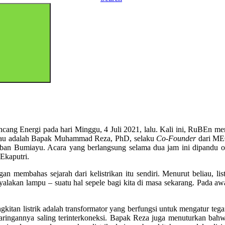
ng Energi pada hari Minggu, 4 Juli 2021, lalu. Kali ini, RuBEn meny
Beliau adalah Bapak Muhammad Reza, PhD, selaku
Co-Founder
dari ME
daban Bumiayu. Acara yang berlangsung selama dua jam ini dipandu
Ekaputri.
embahas sejarah dari kelistrikan itu sendiri. Menurut beliau, listr
kan lampu – suatu hal sepele bagi kita di masa sekarang. Pada awaln
an listrik adalah transformator yang berfungsi untuk mengatur tegangan 
ingannya saling terinterkoneksi. Bapak Reza juga menuturkan bahwa li