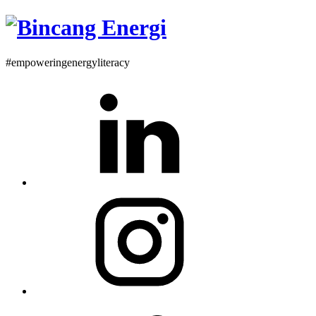
#empoweringenergyliteracy
Linkedin
Instagram
Twitter
Profile