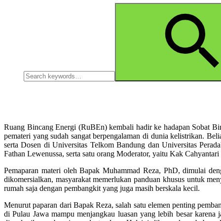
Search
Search
for:
Ruang Bincang Energi (RuBEn) kembali hadir ke hadapan Sobat Binca
pemateri yang sudah sangat berpengalaman di dunia kelistrikan. 
serta Dosen di Universitas Telkom Bandung dan Universitas Pera
Fathan Lewenussa, serta satu orang Moderator, yaitu Kak Cahyantari 
Pemaparan materi oleh Bapak Muhammad Reza, PhD, dimulai dengan m
dikomersialkan, masyarakat memerlukan panduan khusus untuk menyala
rumah saja dengan pembangkit yang juga masih berskala kecil.
Menurut paparan dari Bapak Reza, salah satu elemen penting pembangkit
di Pulau Jawa mampu menjangkau luasan yang lebih besar karena jar